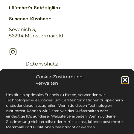
Lilienhofs Sattelglück
Susanne Kirchner
Sevenich 3,
56294 Münstermaifeld
Datenschutz
Impressum
Cookie-Zustimmung
Cookie-Richtlinie (EU)
verwalten
AGB
Um dir ein optimales Erlebnis zu bieten, verwenden wir
Technologien wie Cookies, um Geräteinformationen zu speichern
und/oder darauf zuzugreifen. Wenn du diesen Technologien
zustimmst, können wir Daten wie das Surfverhalten oder
eindeutige IDs auf dieser Website verarbeiten. Wenn du deine
Zustimmung nicht erteilst oder zurückziehst, können bestimmte
Merkmale und Funktionen beeinträchtigt werden.